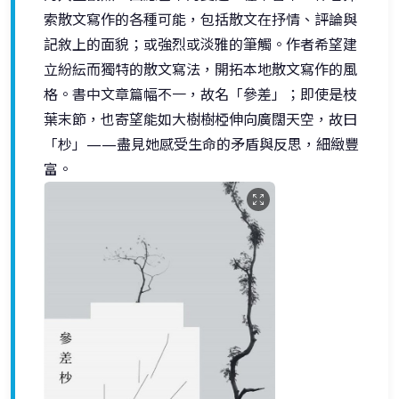
索散文寫作的各種可能，包括散文在抒情、評論與
記敘上的面貌；或強烈或淡雅的筆觸。作者希望建
立紛紜而獨特的散文寫法，開拓本地散文寫作的風
格。書中文章篇幅不一，故名「參差」；即使是枝
葉末節，也寄望能如大樹樹椏伸向廣闊天空，故曰
「杪」——盡見她感受生命的矛盾與反思，細緻豐
富。