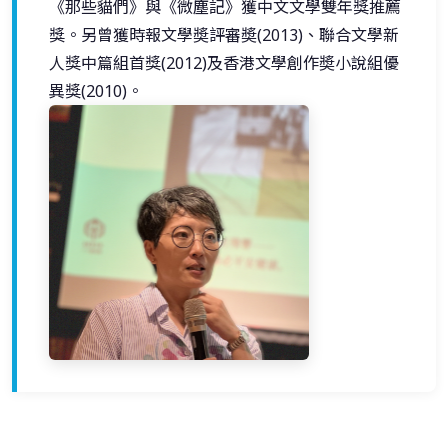
《那些貓們》與《微塵記》獲中文文學雙年獎推薦
獎。另曾獲時報文學奬評審奬(2013)、聯合文學新
人獎中篇組首獎(2012)及香港文學創作奬小說組優
異獎(2010)。