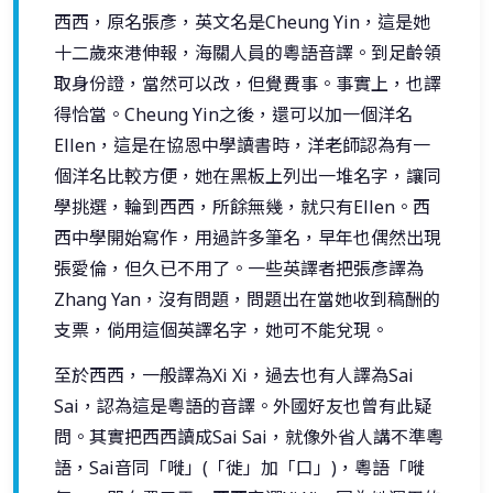
西西，原名張彥，英文名是Cheung Yin，這是她
十二歲來港伸報，海關人員的粵語音譯。到足齡領
取身份證，當然可以改，但覺費事。事實上，也譯
得恰當。Cheung Yin之後，還可以加一個洋名
Ellen，這是在協恩中學讀書時，洋老師認為有一
個洋名比較方便，她在黑板上列出一堆名字，讓同
學挑選，輪到西西，所餘無幾，就只有Ellen。西
西中學開始寫作，用過許多筆名，早年也偶然出現
張愛倫，但久已不用了。一些英譯者把張彥譯為
Zhang Yan，沒有問題，問題出在當她收到稿酬的
支票，倘用這個英譯名字，她可不能兌現。
至於西西，一般譯為Xi Xi，過去也有人譯為Sai
Sai，認為這是粵語的音譯。外國好友也曾有此疑
問。其實把西西讀成Sai Sai，就像外省人講不準粵
語，Sai音同「嘥」(「徙」加「口」)，粵語「嘥