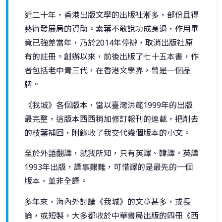
近二十年，香港出版文學的出版社漸多，部份且得
藝術發展局的資助。素葉不敢說功成身退，作用畢
竟已強差當年，乃於2014年停辦，取消出版社原
有的註冊。創辦以來，前後出版了七十五本書，作
者包括老中青三代，在香港文學界，曾是一個品
牌。
《我城》各個版本，當以臺灣洪範1999年的出版
最完整，這版本西西稍加修訂報刊的連載，把削去
的枝葉補回，附錄收了我交代幾個版本的小文。
至於外語翻譯，就我所知，只有英譯、韓譯。英譯
1993年出版，譯事艱難，可惜譯的是最先的一個
版本，並非全譯。
多年來，海內外討論《我城》的文章甚多，或長
論，或短製，大多都收於中華書局出版的四冊《西