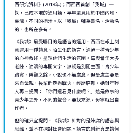
西研究資料》(2018年)；而西西首創「我城」一
詞，已成本地的通用語，早年還見用於中國內地、
臺灣，不同的指涉。以「我城」輔為書名、活動名
的，也所在多有。
《我城》最受矚目的是語言的運用。西西在報上刻
意運用一種詩意、陌生化的語言，通過一種青少年
的心神敘述，呈現他們生活的氛圍。這與當年大多
老練、油滑的專欄文字，無疑是別開生面。青少年
踏實、樂觀之餘，小說也不無慮念，但憂慮主要是
來自母親，長輩們走過戰火，經歷磨難，她對年輕
人再三提問：「你們還看見什麼呢？」這是敘事的
青少年之外，不同的聲音，要找來源，毋寧就出自
作者。
但的確只宜提問。《我城》針對的是陳腐的語言與
思維，並不在探討社會問題。語言的創新真是談何