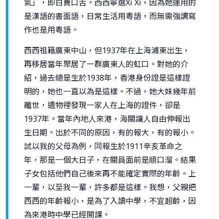
氣」，即白費口舌。西西寧選Xi Xi，因為她運用的
是漢語的書面語，日常生活用粵語，而無需強調寫
作也是用粵語。
西西祖籍廣東中山，但1937年在上海浦東出生，
再移居當年聚居了一群廣東人的虹口。對她的介
紹，過去總是生於1938年，香港身份證是這樣證
明的，她也一直以為是這樣。不過，她大妹幾年前
離世，遺物裡發現一家人在上海的證件，卻是
1937年。當年內地人來港，海關讓人自由伸報出
生日期。出於不同的原因，有的報大，有的報小。
試以我的父母為例，同報生於1911辛亥革命之
年，那是一個大日子，在關員面前是順口溜。結果
子女包括他們自己後來再不能確定實際的年齡。上
一輩，以至我一輩，許多都是這樣。我想，父親把
西西的年齡報小，是為了入讀中學，不宜超齡，因
為來港時中學已經開課。