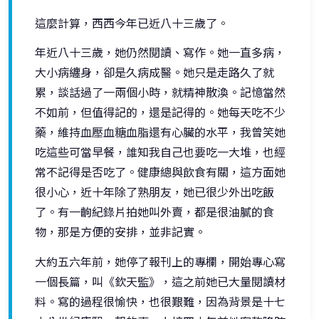
這麼計算，西西今年已近八十三歲了。
年近八十三歲，她仍然閱讀、寫作。她一直多病，
大小病纏身，卻是久病成醫。她只是走路久了就
累，談話過了一兩個小時，就精神散渙。記憶當然
不如前，但值得記的，還是記得的。她每天吃不少
藥，維持血壓血糖血脂還有心臟的水平，我曾笑她
吃這些可當早餐，誰知我自己也要吃一大堆，也經
常不記得是否吃了。健康總與飲食有關，這方面她
很小心，近十年除了熟朋友，她已很少外出吃飯
了。有一齣紀錄片拍她叫外賣，都是很油膩的食
物，那是方便的安排，並非記實。
大約五六年前，她停了報刊上的專欄，開始專心寫
一個長篇，叫《欽天監》，這之前她已大量閱讀材
料。寫的過程很愉快，也很艱難，因為背景是十七