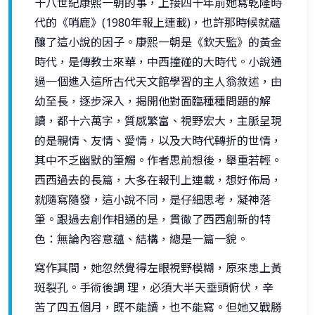
十八世紀康熙一朝的事，上接四十年前她寫乾隆時
代的《哨鹿》(1980年報上連載)，也許那時候就蘊
釀了這小說的因子。康熙一朝是《欽天監》的黃金
時代，是傳教士來華，中西撞碰的大時代。小說通
過一個進入這所古代天文館學習的主人翁敘述，由
幼至長，逐步深入，揭開他對面臨種種問題的解
讀，都十六萬字，質感繁富、視野宏大，主脈呈現
的是親情、友情、愛情，以及大時代轉折的世情，
其中不乏幽默的筆觸。作者思前想後，舉重若輕。
西西過去的長篇，大多在報刊上連載，想好佈局，
就隨寫隨發，這小說不同，是仔細思考，凝神落
筆。跟過去創作相通的是，貫徹了西西創新的特
色：無論內容意蘊、結構，總是一篇一貌。
寫作其間，她忽然覺得左眼視野模糊，原來患上黃
斑裂孔。手術後調 理，必須大半天垂頭俯伏，辛
苦了四五個月，既不能讀，也不能寫。但她又戰勝