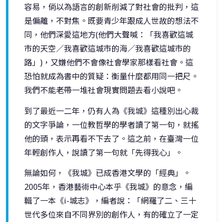
容易，倘以為語言的創新削減了對社會的批判，這
是偏離，不對焦。既要青少年跟成人世故的想法不
同，他們深愛這地方(他們大聲喊：「我喜歡這城
市的天空／我喜歡這城市的海／我喜歡這城市的
路」)，又嫌他們不會像社會學家那樣看社會。這
恐怕就成為書中的質疑：衡量什麼都用同一把尺。
我們不能老帶一堆社會現實問題去看小說吧。
到了最近一二年，仍有人為《我城》這種別出心裁
的文字爭論，一位教哲學的學者讀了第一句，就搖
他的頭，表示再看不下去了。這之前，在臺灣一位
年輕創作人，說讀了第一句就「先得我心」。
無論如何，《我城》已成香港文學的「經典」。
2005年，香港藝術中心本乎《我城》的意念，編
輯了一本《i-城志》，編者說：「網羅了二、三十
世代多位來自不同界別的創作人，有的確立了一定