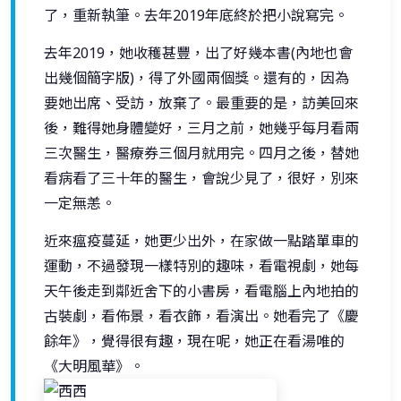
了，重新執筆。去年2019年底終於把小說寫完。
去年2019，她收穫甚豐，出了好幾本書(內地也會
出幾個簡字版)，得了外國兩個獎。還有的，因為
要她出席、受訪，放棄了。最重要的是，訪美回來
後，難得她身體變好，三月之前，她幾乎每月看兩
三次醫生，醫療券三個月就用完。四月之後，替她
看病看了三十年的醫生，會說少見了，很好，別來
一定無恙。
近來瘟疫蔓延，她更少出外，在家做一點踏單車的
運動，不過發現一樣特別的趣味，看電視劇，她每
天午後走到鄰近舍下的小書房，看電腦上內地拍的
古裝劇，看佈景，看衣飾，看演出。她看完了《慶
餘年》，覺得很有趣，現在呢，她正在看湯唯的
《大明風華》。