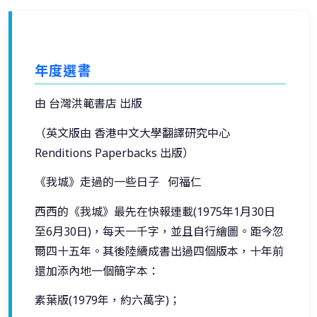
年度選書
由 台灣洪範書店 出版
（英文版由 香港中文大學翻譯研究中心
Renditions Paperbacks 出版）
《我城》走過的一些日子 何福仁
西西的《我城》最先在快報連載(1975年1月30日
至6月30日)，每天一千字，並且自行繪圖。距今忽
爾四十五年。其後陸續成書出過四個版本，十年前
還加添內地一個簡字本：
素葉版(1979年，約六萬字)；