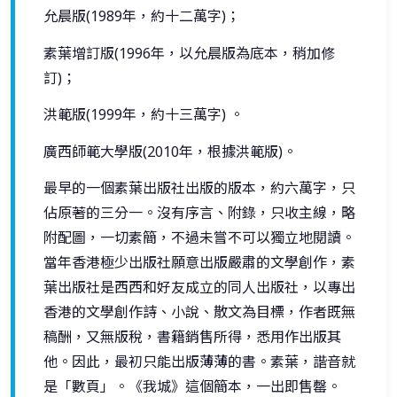
允晨版(1989年，約十二萬字)；
素葉增訂版(1996年，以允晨版為底本，稍加修
訂)；
洪範版(1999年，約十三萬字) 。
廣西師範大學版(2010年，根據洪範版)。
最早的一個素葉出版社出版的版本，約六萬字，只
佔原著的三分一。沒有序言、附錄，只收主線，略
附配圖，一切素簡，不過未嘗不可以獨立地閱讀。
當年香港極少出版社願意出版嚴肅的文學創作，素
葉出版社是西西和好友成立的同人出版社，以專出
香港的文學創作詩、小說、散文為目標，作者既無
稿酬，又無版稅，書籍銷售所得，悉用作出版其
他。因此，最初只能出版薄薄的書。素葉，諧音就
是「數頁」。《我城》這個簡本，一出即售罄。