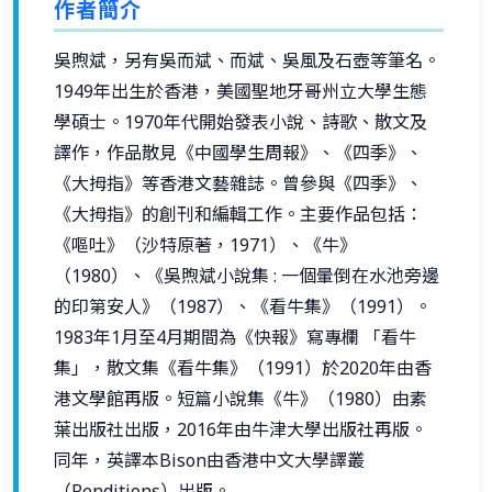
作者簡介
吳煦斌，另有吳而斌、而斌、吳風及石壺等筆名。
1949年出生於香港，美國聖地牙哥州立大學生態
學碩士。1970年代開始發表小說、詩歌、散文及
譯作，作品散見《中國學生周報》、《四季》、
《大拇指》等香港文藝雜誌。曾參與《四季》、
《大拇指》的創刊和編輯工作。主要作品包括：
《嘔吐》（沙特原著，1971）、《牛》
（1980）、《吳煦斌小說集 : 一個暈倒在水池旁邊
的印第安人》（1987）、《看牛集》（1991）。
1983年1月至4月期間為《快報》寫專欄 「看牛
集」，散文集《看牛集》（1991）於2020年由香
港文學館再版。短篇小說集《牛》（1980）由素
葉出版社出版，2016年由牛津大學出版社再版。
同年，英譯本Bison由香港中文大學譯叢
（Renditions）出版。