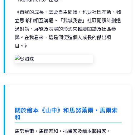
《自我的成長，需要自主閱讀，也要社區互動、獨
立思考和相互溝通。「我城我書」社區閱讀計劃透
過對話、展覽及表演的形式來推廣閱讀及社區參
與。在我看來，這是個促進個人成長的傑出項
目。》
關於繪本《山中》和馬努葉爾・馬爾索
和
馬努葉爾・馬爾索和，插畫家及繪本藝術家，