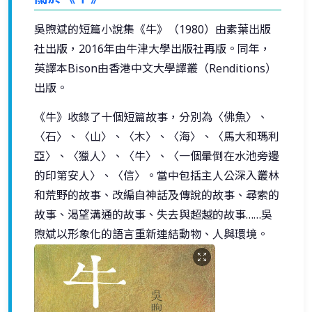
吳煦斌的短篇小說集《牛》（1980）由素葉出版
社出版，2016年由牛津大學出版社再版。同年，
英譯本Bison由香港中文大學譯叢（Renditions）
出版。
《牛》收錄了十個短篇故事，分別為〈佛魚〉、
〈石〉、〈山〉、〈木〉、〈海〉、〈馬大和瑪利
亞〉、〈獵人〉、〈牛〉、〈一個暈倒在水池旁邊
的印第安人〉、〈信〉。當中包括主人公深入叢林
和荒野的故事、改編自神話及傳說的故事、尋索的
故事、渴望溝通的故事、失去與超越的故事……吳
煦斌以形象化的語言重新連結動物、人與環境。