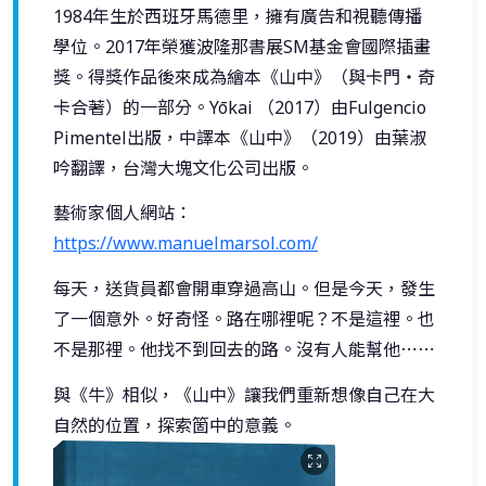
1984年生於西班牙馬德里，擁有廣告和視聽傳播
學位。2017年榮獲波隆那書展SM基金會國際插畫
獎。得獎作品後來成為繪本《山中》（與卡門・奇
卡合著）的一部分。Yōkai （2017）由Fulgencio
Pimentel出版，中譯本《山中》（2019）由葉淑
吟翻譯，台灣大塊文化公司出版。
藝術家個人網站：
https://www.manuelmarsol.com/
每天，送貨員都會開車穿過高山。但是今天，發生
了一個意外。好奇怪。路在哪裡呢？不是這裡。也
不是那裡。他找不到回去的路。沒有人能幫他⋯⋯
與《牛》相似，《山中》讓我們重新想像自己在大
自然的位置，探索箇中的意義。